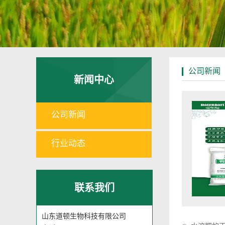
公司新闻
新闻中心
公司新闻
行业动态
联系我们
山东道顿生物科技有限公司