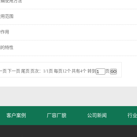
正确使用方法
使用范围
的作用
剂的特性
一页 下一页 尾页 页次：1/1页 每页12个 共有4个 转到
页
客户案例
厂容厂貌
公司新闻
行