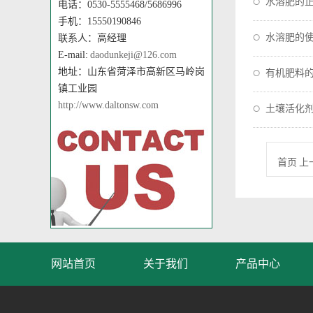
水溶肥的
电话：0530-5555468/5686996
手机：15550190846
水溶肥的
联系人：高经理
E-mail:
daodunkeji@126.com
地址：山东省菏泽市高新区马岭岗
有机肥料
镇工业园
http://www.daltonsw.com
土壤活化
首页 上
网站首页
关于我们
产品中心